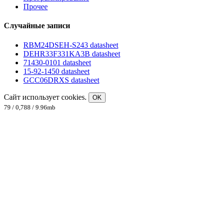
Прочее
Случайные записи
RBM24DSEH-S243 datasheet
DEHR33F331KA3B datasheet
71430-0101 datasheet
15-92-1450 datasheet
GCC06DRXS datasheet
Сайт использует cookies.
OK
79 / 0,788 / 9.96mb