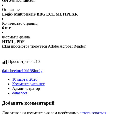
ON Semiconductor
Описание
Logic- Multiplexers BBG ECL MLTIPLXR
Количество страниц
6 шт.
Форматы файла
HTML, PDF
(Для просмотра требуется Adobe Acrobat Reader)
Просмотрено:
210
datasheet
mc10h158fnr2g
10 марта, 2020
Комментариев нет
Администратор
datasheet
Добавить комментарий
Для отправки комментария вам необходимо
авторизоваться
.