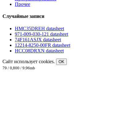
Прочее
Случайные записи
HMC35DREH datasheet
971-009-030-121 datasheet
74F161ASJX datasheet
12214-8250-00FR datasheet
HCC08DRXN datasheet
Сайт использует cookies.
OK
79 / 0,800 / 9.96mb