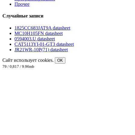
Прочее
Случайные записи
1825CC683JAT9A datasheet
MC10H105FN datasheet
0594003.U datasheet
CAT5113YI-01-GT3 datasheet
JR21WR-10P(71) datasheet
Сайт использует cookies.
OK
79 / 0,817 / 9.96mb