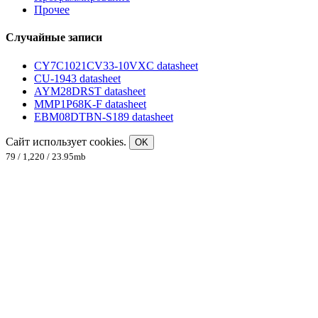
Прочее
Случайные записи
CY7C1021CV33-10VXC datasheet
CU-1943 datasheet
AYM28DRST datasheet
MMP1P68K-F datasheet
EBM08DTBN-S189 datasheet
Сайт использует cookies.
OK
79 / 1,220 / 23.95mb