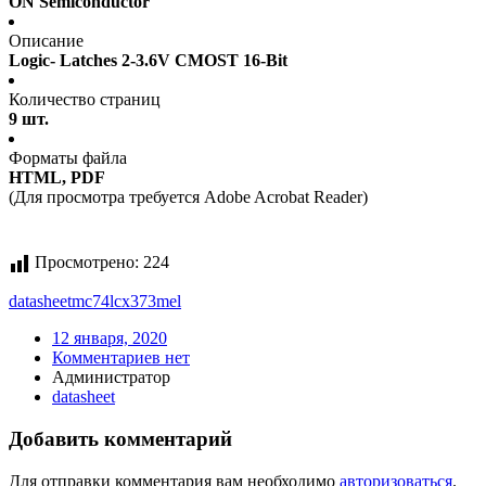
ON Semiconductor
Описание
Logic- Latches 2-3.6V CMOST 16-Bit
Количество страниц
9 шт.
Форматы файла
HTML, PDF
(Для просмотра требуется Adobe Acrobat Reader)
Просмотрено:
224
datasheet
mc74lcx373mel
12 января, 2020
Комментариев нет
Администратор
datasheet
Добавить комментарий
Для отправки комментария вам необходимо
авторизоваться
.