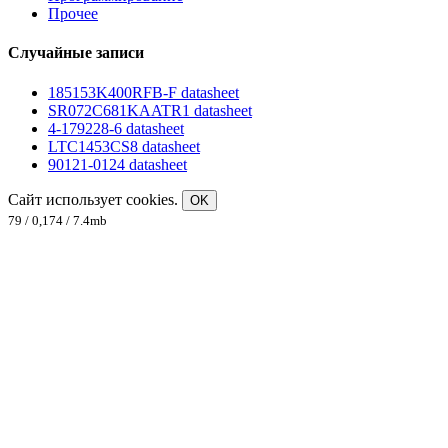
Прочее
Случайные записи
185153K400RFB-F datasheet
SR072C681KAATR1 datasheet
4-179228-6 datasheet
LTC1453CS8 datasheet
90121-0124 datasheet
Сайт использует cookies.
OK
79 / 0,174 / 7.4mb