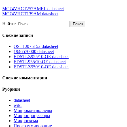
MC74VHCT257AMEL datasheet
MC74VHCT139AM datasheet
Найти:
Свежие записи
OSTTJ075152 datasheet
1946570000 datasheet
EDSTLZ955/10-OE datasheet
EDSTL955/10-OE datasheet
EDSTLZ950/10-OE datasheet
Свежие комментарии
Рубрики
datasheet
wiki
Микроконтроллеры
Микропроцессоры
Микросхема
Программирование