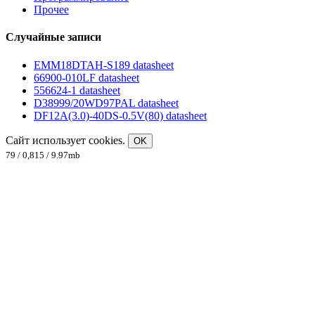
Прочее
Случайные записи
EMM18DTAH-S189 datasheet
66900-010LF datasheet
556624-1 datasheet
D38999/20WD97PAL datasheet
DF12A(3.0)-40DS-0.5V(80) datasheet
Сайт использует cookies.
OK
79 / 0,815 / 9.97mb