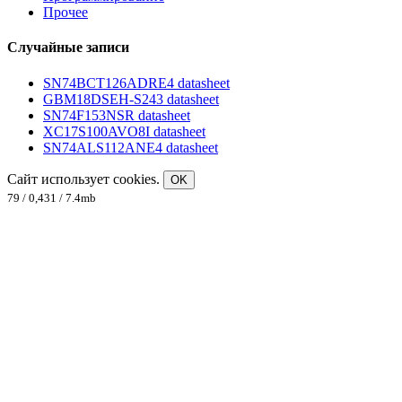
Прочее
Случайные записи
SN74BCT126ADRE4 datasheet
GBM18DSEH-S243 datasheet
SN74F153NSR datasheet
XC17S100AVO8I datasheet
SN74ALS112ANE4 datasheet
Сайт использует cookies.
OK
79 / 0,431 / 7.4mb