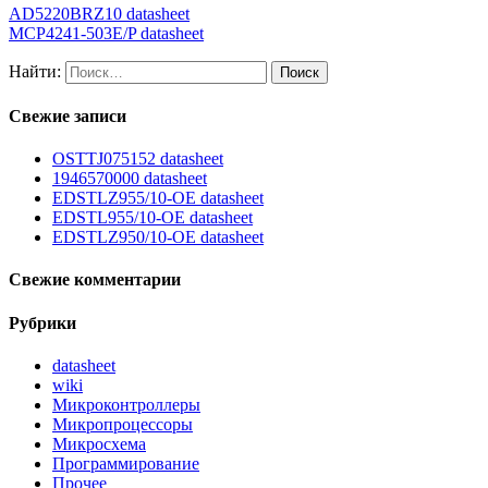
AD5220BRZ10 datasheet
MCP4241-503E/P datasheet
Найти:
Свежие записи
OSTTJ075152 datasheet
1946570000 datasheet
EDSTLZ955/10-OE datasheet
EDSTL955/10-OE datasheet
EDSTLZ950/10-OE datasheet
Свежие комментарии
Рубрики
datasheet
wiki
Микроконтроллеры
Микропроцессоры
Микросхема
Программирование
Прочее