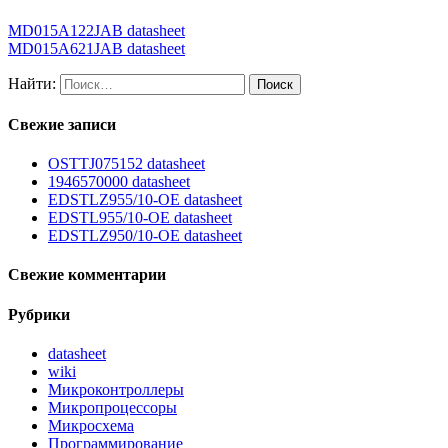
MD015A122JAB datasheet
MD015A621JAB datasheet
Найти:
Свежие записи
OSTTJ075152 datasheet
1946570000 datasheet
EDSTLZ955/10-OE datasheet
EDSTL955/10-OE datasheet
EDSTLZ950/10-OE datasheet
Свежие комментарии
Рубрики
datasheet
wiki
Микроконтроллеры
Микропроцессоры
Микросхема
Программирование