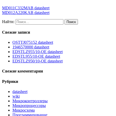
MD011C332MAB datasheet
MD012A220KAB datasheet
Найти:
Свежие записи
OSTTJ075152 datasheet
1946570000 datasheet
EDSTLZ955/10-OE datasheet
EDSTL955/10-OE datasheet
EDSTLZ950/10-OE datasheet
Свежие комментарии
Рубрики
datasheet
wiki
Микроконтроллеры
Микропроцессоры
Микросхема
Программирование