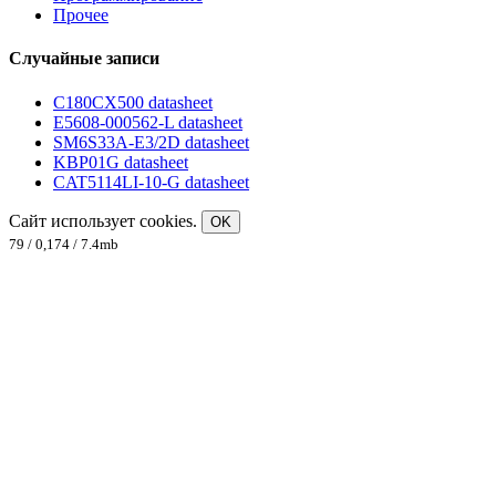
Прочее
Случайные записи
C180CX500 datasheet
E5608-000562-L datasheet
SM6S33A-E3/2D datasheet
KBP01G datasheet
CAT5114LI-10-G datasheet
Сайт использует cookies.
OK
79 / 0,174 / 7.4mb