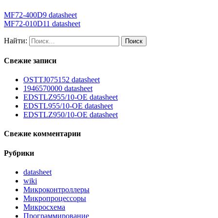
MF72-400D9 datasheet
MF72-010D11 datasheet
Найти:
Свежие записи
OSTTJ075152 datasheet
1946570000 datasheet
EDSTLZ955/10-OE datasheet
EDSTL955/10-OE datasheet
EDSTLZ950/10-OE datasheet
Свежие комментарии
Рубрики
datasheet
wiki
Микроконтроллеры
Микропроцессоры
Микросхема
Программирование