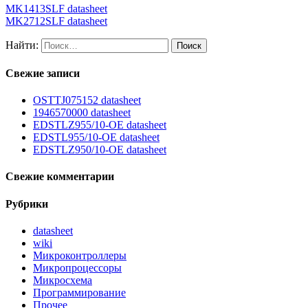
MK1413SLF datasheet
MK2712SLF datasheet
Найти:
Свежие записи
OSTTJ075152 datasheet
1946570000 datasheet
EDSTLZ955/10-OE datasheet
EDSTL955/10-OE datasheet
EDSTLZ950/10-OE datasheet
Свежие комментарии
Рубрики
datasheet
wiki
Микроконтроллеры
Микропроцессоры
Микросхема
Программирование
Прочее