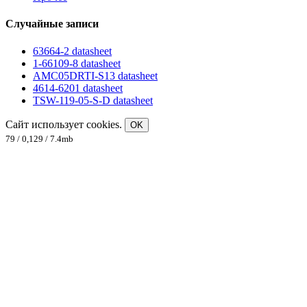
Случайные записи
63664-2 datasheet
1-66109-8 datasheet
AMC05DRTI-S13 datasheet
4614-6201 datasheet
TSW-119-05-S-D datasheet
Сайт использует cookies.
OK
79 / 0,129 / 7.4mb