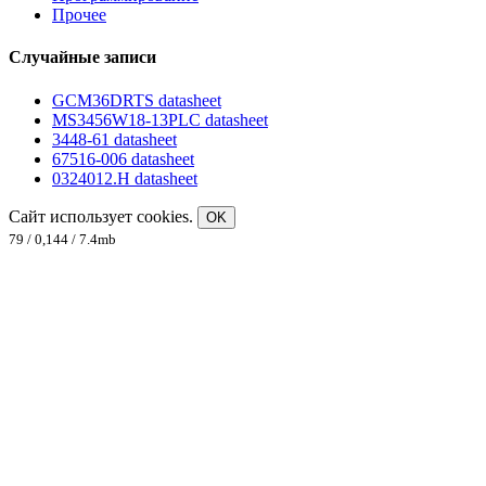
Прочее
Случайные записи
GCM36DRTS datasheet
MS3456W18-13PLC datasheet
3448-61 datasheet
67516-006 datasheet
0324012.H datasheet
Сайт использует cookies.
OK
79 / 0,144 / 7.4mb