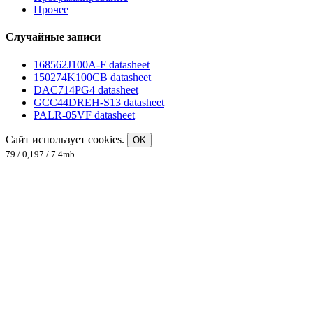
Прочее
Случайные записи
168562J100A-F datasheet
150274K100CB datasheet
DAC714PG4 datasheet
GCC44DREH-S13 datasheet
PALR-05VF datasheet
Сайт использует cookies.
OK
79 / 0,197 / 7.4mb