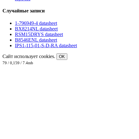
Случайные записи
1-796949-4 datasheet
BX8214NL datasheet
RSM15DRYS datasheet
B8546ENL datasheet
IPS1-115-01-S-D-RA datasheet
Сайт использует cookies.
OK
79 / 0,159 / 7.4mb