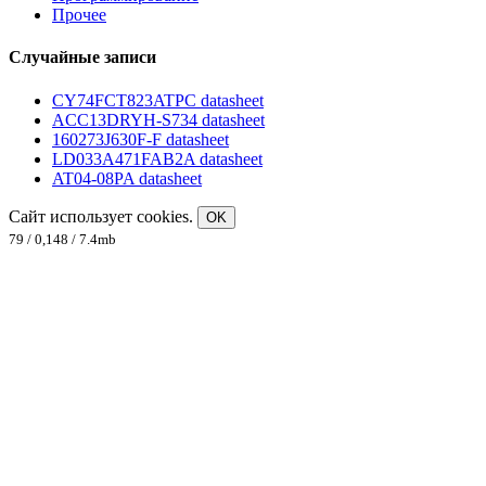
Прочее
Случайные записи
CY74FCT823ATPC datasheet
ACC13DRYH-S734 datasheet
160273J630F-F datasheet
LD033A471FAB2A datasheet
AT04-08PA datasheet
Сайт использует cookies.
OK
79 / 0,148 / 7.4mb