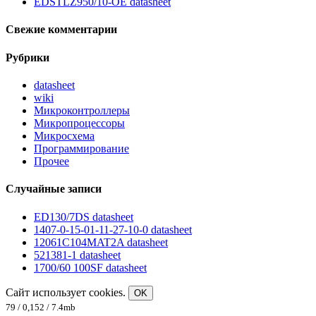
EDSTLZ950/10-OE datasheet
Свежие комментарии
Рубрики
datasheet
wiki
Микроконтроллеры
Микропроцессоры
Микросхема
Программирование
Прочее
Случайные записи
ED130/7DS datasheet
1407-0-15-01-11-27-10-0 datasheet
12061C104MAT2A datasheet
521381-1 datasheet
1700/60 100SF datasheet
Сайт использует cookies.
OK
79 / 0,152 / 7.4mb