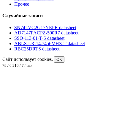
Прочее
Случайные записи
SN74LVC2G17YEPR datasheet
AD7147PACPZ-500R7 datasheet
SSQ-113-01-T-S datasheet
ABLS-LR-14.7456MHZ-T datasheet
RBC25DRTS datasheet
Сайт использует cookies.
OK
79 / 0,210 / 7.4mb