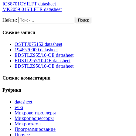
ICS8701CYILFT datasheet
MK2059-01SILFTR datasheet
Найти:
Свежие записи
OSTTJ075152 datasheet
1946570000 datasheet
EDSTLZ955/10-OE datasheet
EDSTL955/10-OE datasheet
EDSTLZ950/10-OE datasheet
Свежие комментарии
Рубрики
datasheet
wiki
Микроконтроллеры
Микропроцессоры
Микросхема
Программирование
Прочее