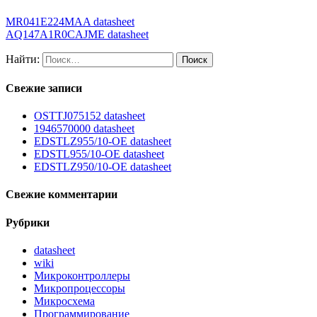
MR041E224MAA datasheet
AQ147A1R0CAJME datasheet
Найти:
Свежие записи
OSTTJ075152 datasheet
1946570000 datasheet
EDSTLZ955/10-OE datasheet
EDSTL955/10-OE datasheet
EDSTLZ950/10-OE datasheet
Свежие комментарии
Рубрики
datasheet
wiki
Микроконтроллеры
Микропроцессоры
Микросхема
Программирование