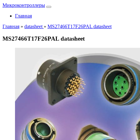
Микроконтроллеры
Главная
Главная
»
datasheet
»
MS27466T17F26PAL datasheet
MS27466T17F26PAL datasheet