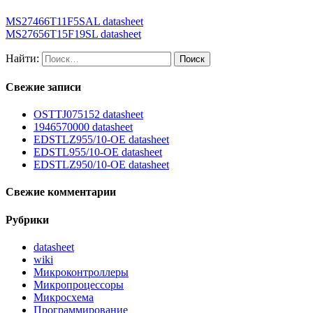
MS27466T11F5SAL datasheet
MS27656T15F19SL datasheet
Найти:
Свежие записи
OSTTJ075152 datasheet
1946570000 datasheet
EDSTLZ955/10-OE datasheet
EDSTL955/10-OE datasheet
EDSTLZ950/10-OE datasheet
Свежие комментарии
Рубрики
datasheet
wiki
Микроконтроллеры
Микропроцессоры
Микросхема
Программирование