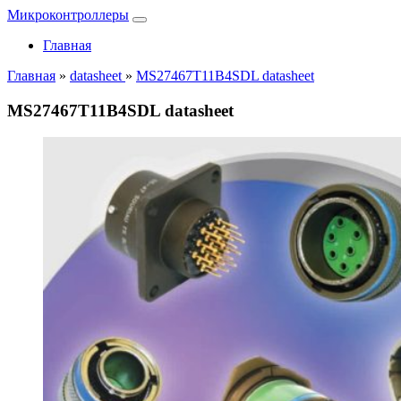
Микроконтроллеры
Главная
Главная
»
datasheet
»
MS27467T11B4SDL datasheet
MS27467T11B4SDL datasheet