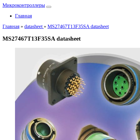
Микроконтроллеры
Главная
Главная
»
datasheet
»
MS27467T13F35SA datasheet
MS27467T13F35SA datasheet