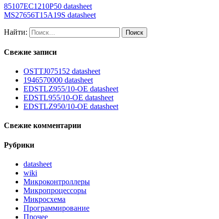
85107EC1210P50 datasheet
MS27656T15A19S datasheet
Найти:
Свежие записи
OSTTJ075152 datasheet
1946570000 datasheet
EDSTLZ955/10-OE datasheet
EDSTL955/10-OE datasheet
EDSTLZ950/10-OE datasheet
Свежие комментарии
Рубрики
datasheet
wiki
Микроконтроллеры
Микропроцессоры
Микросхема
Программирование
Прочее