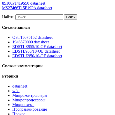
85106P1419S50 datasheet
MS27466T15F19PA datasheet
Найти:
Свежие записи
OSTTJ075152 datasheet
1946570000 datasheet
EDSTLZ955/10-OE datasheet
EDSTL955/10-OE datasheet
EDSTLZ950/10-OE datasheet
Свежие комментарии
Рубрики
datasheet
wiki
Микроконтроллеры
Микропроцессоры
Микросхема
Программирование
Прочее