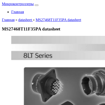
Микроконтроллеры
Главная
Главная
»
datasheet
»
MS27468T11F35PA datasheet
MS27468T11F35PA datasheet