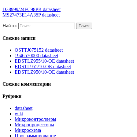
D38999/24FC98PB datasheet
MS27473E14A35P datasheet
Найти:
Свежие записи
OSTTJ075152 datasheet
1946570000 datasheet
EDSTLZ955/10-OE datasheet
EDSTL955/10-OE datasheet
EDSTLZ950/10-OE datasheet
Свежие комментарии
Рубрики
datasheet
wiki
Микроконтроллеры
Микропроцессоры
Микросхема
Программирование