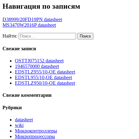
Навигация по записям
D38999/20FD19PN datasheet
MS3470W2016P datasheet
Найти:
Свежие записи
OSTTJ075152 datasheet
1946570000 datasheet
EDSTLZ955/10-OE datasheet
EDSTL955/10-OE datasheet
EDSTLZ950/10-OE datasheet
Свежие комментарии
Рубрики
datasheet
wiki
Микроконтроллеры
Микропроцессоры