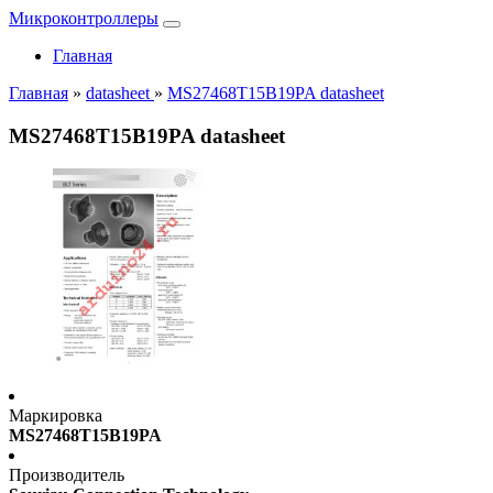
Микроконтроллеры
Главная
Главная
»
datasheet
»
MS27468T15B19PA datasheet
MS27468T15B19PA datasheet
Маркировка
MS27468T15B19PA
Производитель