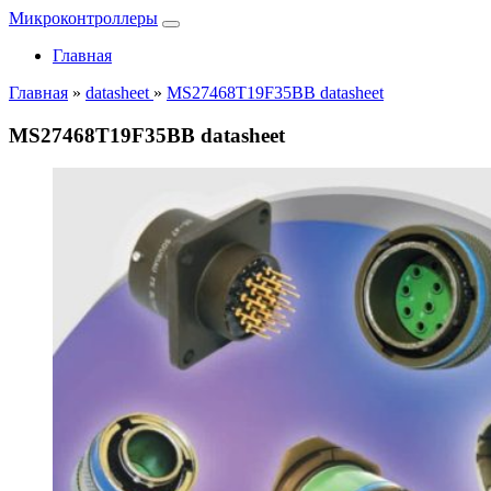
Микроконтроллеры
Главная
Главная
»
datasheet
»
MS27468T19F35BB datasheet
MS27468T19F35BB datasheet