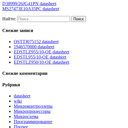
D38999/26JG41PN datasheet
MS27473E10A35PC datasheet
Найти:
Свежие записи
OSTTJ075152 datasheet
1946570000 datasheet
EDSTLZ955/10-OE datasheet
EDSTL955/10-OE datasheet
EDSTLZ950/10-OE datasheet
Свежие комментарии
Рубрики
datasheet
wiki
Микроконтроллеры
Микропроцессоры
Микросхема
Программирование
Прочее