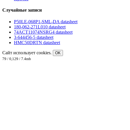
Случайные записи
P50LE-068P1-SML-DA datasheet
180-062-271L010 datasheet
74ACT11074NSRG4 datasheet
3-644456-5 datasheet
HMC50DRTN datasheet
Сайт использует cookies.
OK
79 / 0,129 / 7.4mb