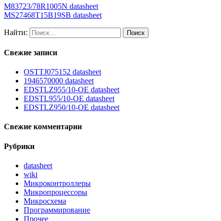
M83723/78R1005N datasheet
MS27468T15B19SB datasheet
Найти:
Свежие записи
OSTTJ075152 datasheet
1946570000 datasheet
EDSTLZ955/10-OE datasheet
EDSTL955/10-OE datasheet
EDSTLZ950/10-OE datasheet
Свежие комментарии
Рубрики
datasheet
wiki
Микроконтроллеры
Микропроцессоры
Микросхема
Программирование
Прочее