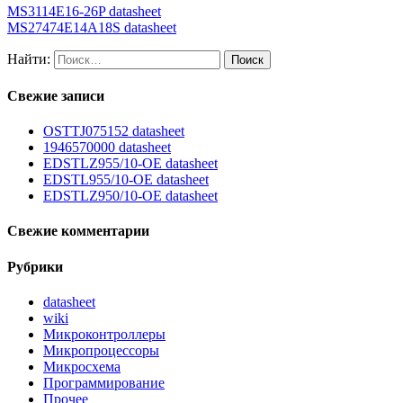
MS3114E16-26P datasheet
MS27474E14A18S datasheet
Найти:
Свежие записи
OSTTJ075152 datasheet
1946570000 datasheet
EDSTLZ955/10-OE datasheet
EDSTL955/10-OE datasheet
EDSTLZ950/10-OE datasheet
Свежие комментарии
Рубрики
datasheet
wiki
Микроконтроллеры
Микропроцессоры
Микросхема
Программирование
Прочее