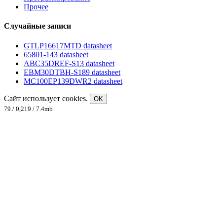
Прочее
Случайные записи
GTLP16617MTD datasheet
65801-143 datasheet
ABC35DREF-S13 datasheet
EBM30DTBH-S189 datasheet
MC100EP139DWR2 datasheet
Сайт использует cookies.
OK
79 / 0,219 / 7.4mb