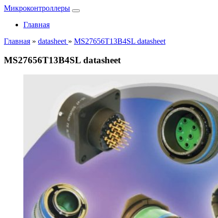
Микроконтроллеры
Главная
Главная
»
datasheet
»
MS27656T13B4SL datasheet
MS27656T13B4SL datasheet