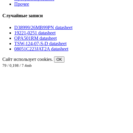
Прочее
Случайные записи
D38999/26MB99PN datasheet
19221-0251 datasheet
OPA501RM datasheet
TSW-124-07-S-D datasheet
08051C223JAT2A datasheet
Сайт использует cookies.
OK
79 / 0,198 / 7.4mb