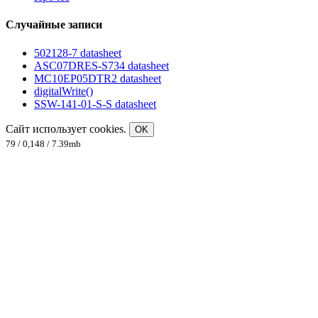
Случайные записи
502128-7 datasheet
ASC07DRES-S734 datasheet
MC10EP05DTR2 datasheet
digitalWrite()
SSW-141-01-S-S datasheet
Сайт использует cookies.
OK
79 / 0,148 / 7.39mb