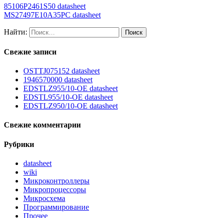
85106P2461S50 datasheet
MS27497E10A35PC datasheet
Найти:
Свежие записи
OSTTJ075152 datasheet
1946570000 datasheet
EDSTLZ955/10-OE datasheet
EDSTL955/10-OE datasheet
EDSTLZ950/10-OE datasheet
Свежие комментарии
Рубрики
datasheet
wiki
Микроконтроллеры
Микропроцессоры
Микросхема
Программирование
Прочее