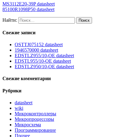
MS3112E20-39P datasheet
85100R1098P50 datasheet
Найти:
Свежие записи
OSTTJ075152 datasheet
1946570000 datasheet
EDSTLZ955/10-OE datasheet
EDSTL955/10-OE datasheet
EDSTLZ950/10-OE datasheet
Свежие комментарии
Рубрики
datasheet
wiki
Микроконтроллеры
Микропроцессоры
Микросхема
Программирование
Прочее