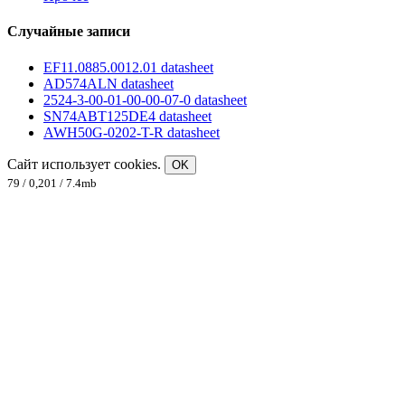
Случайные записи
EF11.0885.0012.01 datasheet
AD574ALN datasheet
2524-3-00-01-00-00-07-0 datasheet
SN74ABT125DE4 datasheet
AWH50G-0202-T-R datasheet
Сайт использует cookies.
OK
79 / 0,201 / 7.4mb