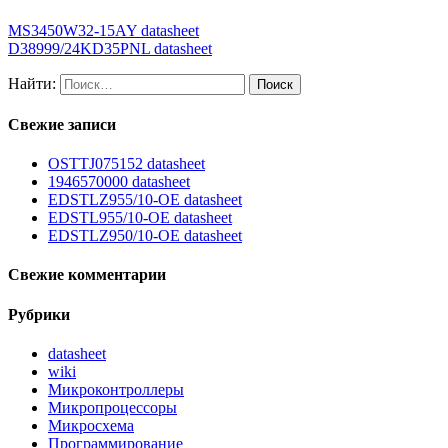
MS3450W32-15AY datasheet
D38999/24KD35PNL datasheet
Найти:
Свежие записи
OSTTJ075152 datasheet
1946570000 datasheet
EDSTLZ955/10-OE datasheet
EDSTL955/10-OE datasheet
EDSTLZ950/10-OE datasheet
Свежие комментарии
Рубрики
datasheet
wiki
Микроконтроллеры
Микропроцессоры
Микросхема
Программирование