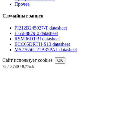
Прочее
Случайные записи
FI212B245027-T datasheet
1-6588879-0 datasheet
RSM36DTBI datasheet
ECC65DRTH-S13 datasheet
MS27656T21B35PAL datasheet
Сайт использует cookies.
OK
79 / 0,730 / 9.77mb