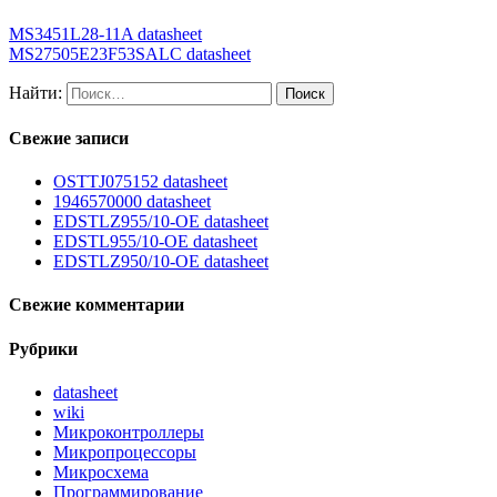
MS3451L28-11A datasheet
MS27505E23F53SALC datasheet
Найти:
Свежие записи
OSTTJ075152 datasheet
1946570000 datasheet
EDSTLZ955/10-OE datasheet
EDSTL955/10-OE datasheet
EDSTLZ950/10-OE datasheet
Свежие комментарии
Рубрики
datasheet
wiki
Микроконтроллеры
Микропроцессоры
Микросхема
Программирование