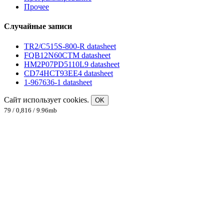
Прочее
Случайные записи
TR2/C515S-800-R datasheet
FQB12N60CTM datasheet
HM2P07PD5110L9 datasheet
CD74HCT93EE4 datasheet
1-967636-1 datasheet
Сайт использует cookies.
OK
79 / 0,816 / 9.96mb