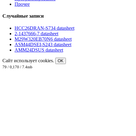
Прочее
Случайные записи
HCC26DRAN-S734 datasheet
2-1437666-7 datasheet
M29W320EB70N6 datasheet
ASM44DSEI-S243 datasheet
AMM24DSUS datasheet
Сайт использует cookies.
OK
79 / 0,170 / 7.4mb