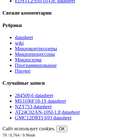
EDSTLZ950/10-OE datasheet
Свежие комментарии
Рубрики
datasheet
wiki
Микроконтроллеры
Микропроцессоры
Микросхема
Программирование
Прочее
Случайные записи
284509-6 datasheet
MS3106F18-1S datasheet
NZT753 datasheet
AT24C02AN-10SI-1.8 datasheet
GMC12DRTI-S93 datasheet
Сайт использует cookies.
OK
79 / 0,764 / 9.96mb