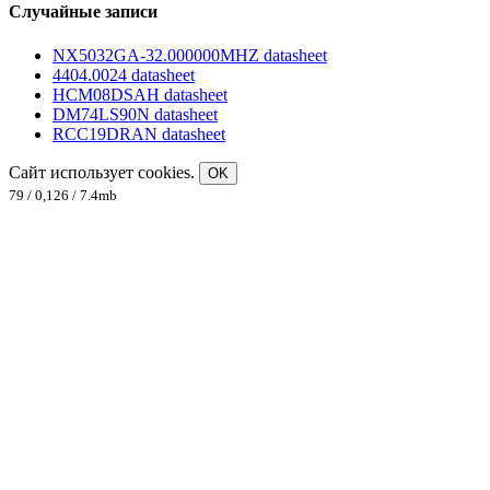
Случайные записи
NX5032GA-32.000000MHZ datasheet
4404.0024 datasheet
HCM08DSAH datasheet
DM74LS90N datasheet
RCC19DRAN datasheet
Сайт использует cookies.
OK
79 / 0,126 / 7.4mb