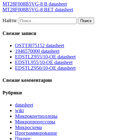
MT28F008B5VG-8 B datasheet
MT28F008B5VG-8 BET datasheet
Найти:
Свежие записи
OSTTJ075152 datasheet
1946570000 datasheet
EDSTLZ955/10-OE datasheet
EDSTL955/10-OE datasheet
EDSTLZ950/10-OE datasheet
Свежие комментарии
Рубрики
datasheet
wiki
Микроконтроллеры
Микропроцессоры
Микросхема
Программирование
Прочее