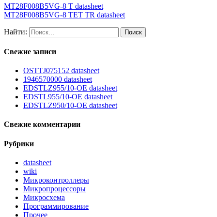
MT28F008B5VG-8 T datasheet
MT28F008B5VG-8 TET TR datasheet
Найти:
Свежие записи
OSTTJ075152 datasheet
1946570000 datasheet
EDSTLZ955/10-OE datasheet
EDSTL955/10-OE datasheet
EDSTLZ950/10-OE datasheet
Свежие комментарии
Рубрики
datasheet
wiki
Микроконтроллеры
Микропроцессоры
Микросхема
Программирование
Прочее