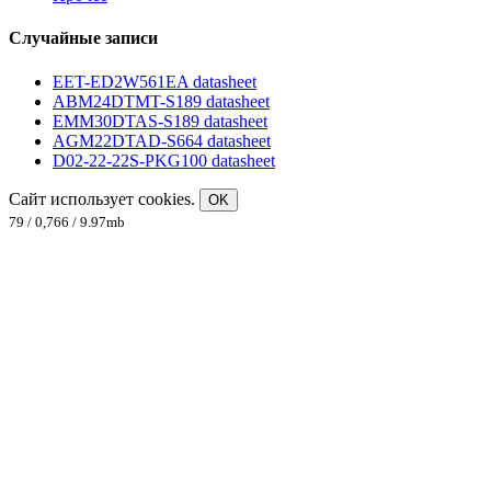
Случайные записи
EET-ED2W561EA datasheet
ABM24DTMT-S189 datasheet
EMM30DTAS-S189 datasheet
AGM22DTAD-S664 datasheet
D02-22-22S-PKG100 datasheet
Сайт использует cookies.
OK
79 / 0,766 / 9.97mb